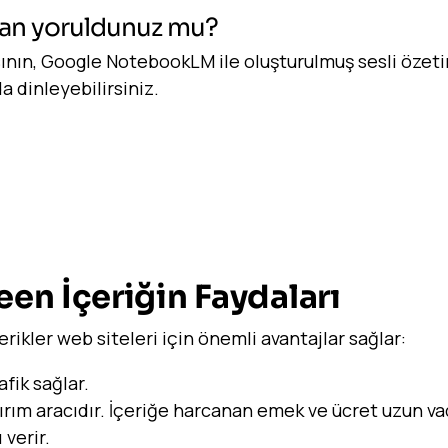
n yoruldunuz mu?
sının, Google NotebookLM ile oluşturulmuş sesli özeti
a dinleyebilirsiniz.
een İçeriğin Faydaları
rikler web siteleri için önemli avantajlar sağlar:
afik sağlar.
atırım aracıdır. İçeriğe harcanan emek ve ücret uzun v
 verir.