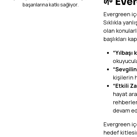
🌱 Eve
başarılarına katkı sağlıyor.
Evergreen iç
Sıklıkla yanl
olan konularl
başlıkları kap
“Yılbaşı 
okuyucula
“Sevgilin
kişilerin
“Etkili Z
hayat ar
rehberler
devam ed
Evergreen içe
hedef kitlesi