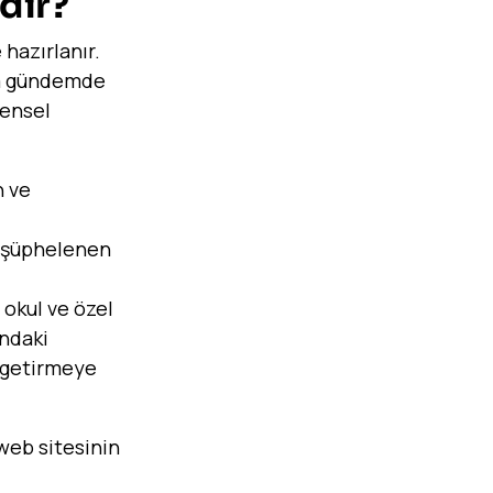
dir?
 hazırlanır.
rda gündemde
rensel
n ve
 şüphelenen
 okul ve özel
ndaki
i getirmeye
 web sitesinin