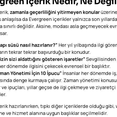
rgreen İçerik Nedir, Ne Değil
erik,
zamanla geçerliliğini yitirmeyen konular
üzerine
ış anlaşılsa da Evergreen içerikler yalnızca son yılla
a sınırlı değildir. Aksine, modası asla geçmeyecek ev
sar.
kapı süsü nasıl hazırlanır?”
Her yıl yılbaşında ilgi göre
rın tekrar tekrar başvurduğu bir konudur.
izin sizi aldattığını gösteren işaretler”
Sevgilisinden
 her dönemde ilgisini çekecek evrensel bir başlıktır.
aman Yönetimi İçin 10 İpucu”
İnsanlar her dönemde iş,
asında denge kurmaya çalışır. Zaman yönetimi konusu
 ve ipuçları, yıllar geçse de ilgi çekmeye ve ziyaretç
er.
rik hazırlanırken, tıpkı diğer içeriklerde olduğu gibi,
ne ve hizmet alanına uygun başlıklar seçilmelidir.