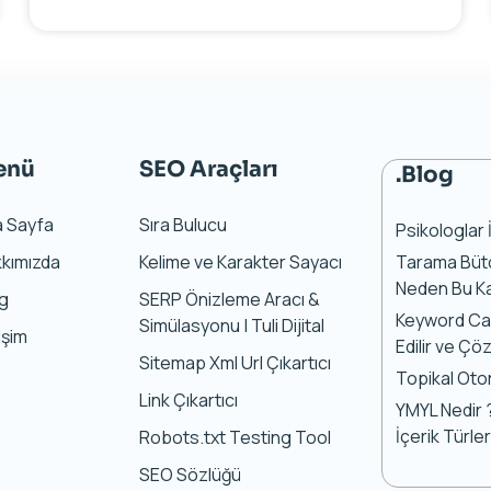
enü
SEO Araçları
.Blog
a Sayfa
Sıra Bulucu
Psikologlar 
kımızda
Kelime ve Karakter Sayacı
Tarama Bütç
Neden Bu Ka
og
SERP Önizleme Aracı &
Keyword Can
Simülasyonu | Tuli Dijital
tişim
Edilir ve Çö
Sitemap Xml Url Çıkartıcı
Topikal Otor
Link Çıkartıcı
YMYL Nedir ?
İçerik Türler
Robots.txt Testing Tool
SEO Sözlüğü