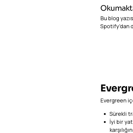
Okumakta
Bu blog yazı
Spotify’dan d
Evergr
Evergreen içe
Sürekli tr
İyi bir y
karşılığını