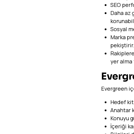
SEO perfo
Daha az g
korunabil
Sosyal me
Marka pres
pekiştirir
Rakiplere
yer alma 
Evergre
Evergreen içe
Hedef kit
Anahtar k
Konuyu gü
İçeriği k