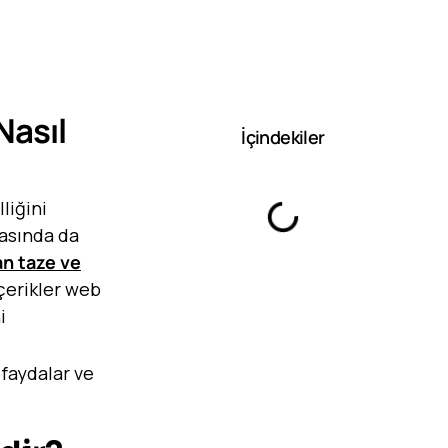
Nasıl
İçindekiler
liğini
yasında da
n taze ve
içerikler web
i
 faydalar ve