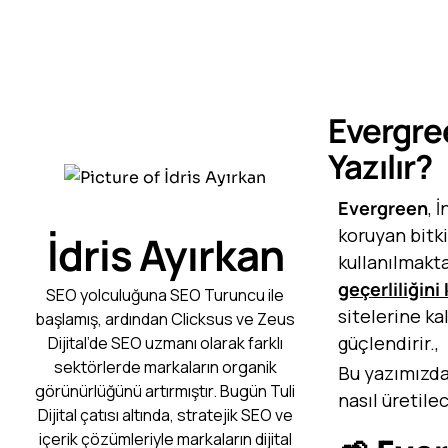
Evergree
Yazılır?
Evergreen
, 
koruyan bitk
İdris Ayırkan
kullanılmakta
geçerliliğini
SEO yolculuğuna SEO Turuncu ile
sitelerine ka
başlamış, ardından Clicksus ve Zeus
güçlendirir.,
Dijital’de SEO uzmanı olarak farklı
sektörlerde markaların organik
Bu yazımızda
görünürlüğünü artırmıştır. Bugün Tuli
nasıl üretile
Dijital çatısı altında, stratejik SEO ve
içerik çözümleriyle markaların dijital