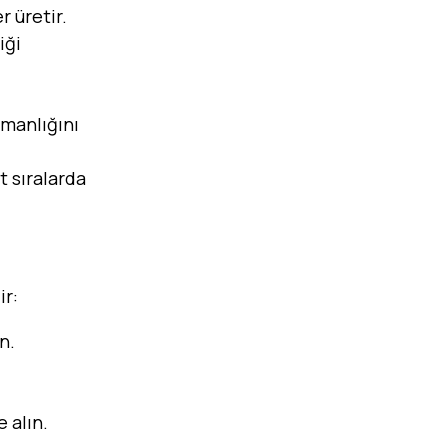
 üretir.
iği
zmanlığını
t sıralarda
ir:
n.
 alın.