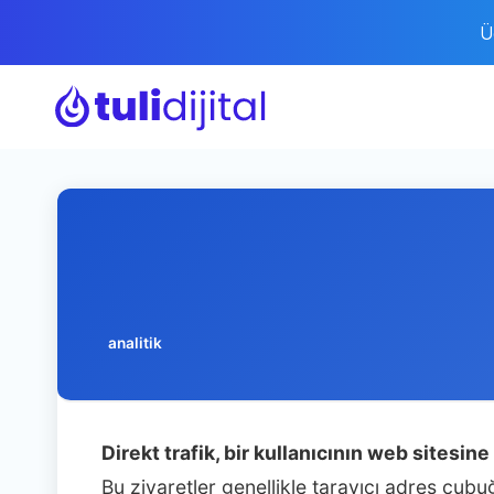
Ü
analitik
Direkt trafik, bir kullanıcının web sites
Bu ziyaretler genellikle tarayıcı adres çu