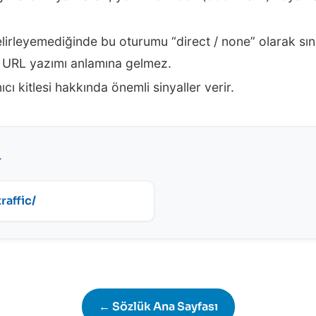
elirleyemediğinde bu oturumu “direct / none” olarak sınıf
e URL yazımı anlamına gelmez.
nıcı kitlesi hakkında önemli sinyaller verir.
r
raffic/
← Sözlük Ana Sayfası