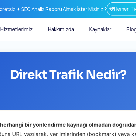
Hemen Tık
cretsiz ✦ SEO Analiz Raporu Almak İster Misiniz ?
Hizmetlerimiz
Hakkımızda
Kaynaklar
Blo
Direkt Trafik Nedir?
ine herhangi bir yönlendirme kaynağı olmadan doğrudan
buğuna URL yazılarak, yer imlerinden (bookmark) veya k