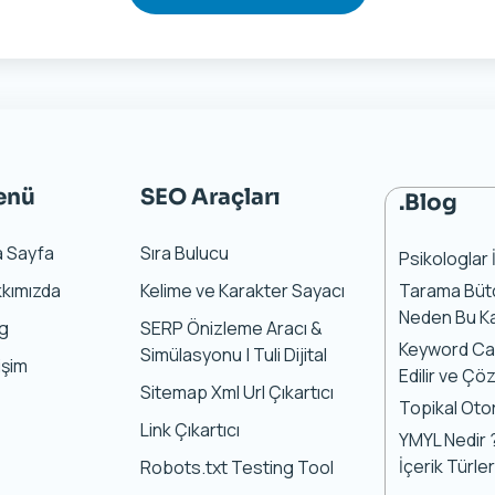
enü
SEO Araçları
.Blog
a Sayfa
Sıra Bulucu
Psikologlar 
kımızda
Kelime ve Karakter Sayacı
Tarama Bütç
Neden Bu Ka
og
SERP Önizleme Aracı &
Keyword Can
Simülasyonu | Tuli Dijital
tişim
Edilir ve Çö
Sitemap Xml Url Çıkartıcı
Topikal Otor
Link Çıkartıcı
YMYL Nedir ?
İçerik Türler
Robots.txt Testing Tool