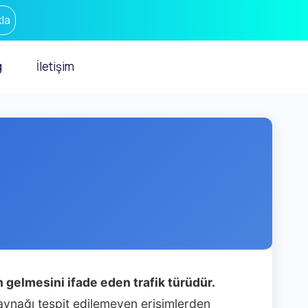
la
g
İletişim
 gelmesini ifade eden trafik türüdür.
aynağı tespit edilemeyen erişimlerden